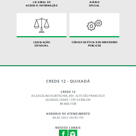
LEI GERAL DE
DIÁRIO
ACESSO À INFORMAÇÃO
OFICIAL
LEGISLAÇÃO
CÓDIGO DE ÉTICA DOS SERVIDORES
ESTADUAL
PÚBLICOS
CREDE 12 - QUIXADÁ
CREDE 12
AV. JUSCELINO KUBITSCHEK, 493 - ALTO SÃO FRANCISCO
QUIXADÁ, CEARÁ | CEP: 63.908-230
88 3445.1038
HORÁRIO DE ATENDIMENTO
8H ÀS 12H E 13H ÀS 17H
NOSSOS CANAIS