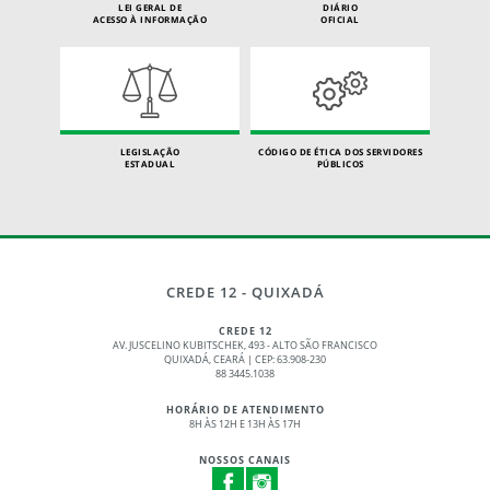
LEI GERAL DE
DIÁRIO
ACESSO À INFORMAÇÃO
OFICIAL
LEGISLAÇÃO
CÓDIGO DE ÉTICA DOS SERVIDORES
ESTADUAL
PÚBLICOS
CREDE 12 - QUIXADÁ
CREDE 12
AV. JUSCELINO KUBITSCHEK, 493 - ALTO SÃO FRANCISCO
QUIXADÁ, CEARÁ | CEP: 63.908-230
88 3445.1038
HORÁRIO DE ATENDIMENTO
8H ÀS 12H E 13H ÀS 17H
NOSSOS CANAIS