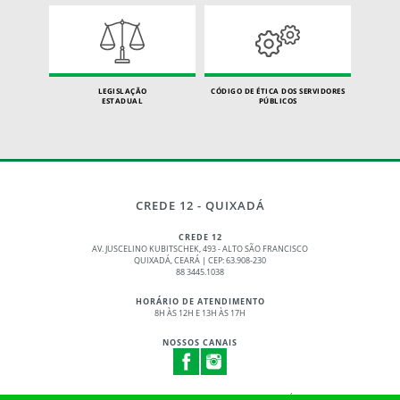
LEGISLAÇÃO
CÓDIGO DE ÉTICA DOS SERVIDORES
ESTADUAL
PÚBLICOS
CREDE 12 - QUIXADÁ
CREDE 12
AV. JUSCELINO KUBITSCHEK, 493 - ALTO SÃO FRANCISCO
QUIXADÁ, CEARÁ | CEP: 63.908-230
88 3445.1038
HORÁRIO DE ATENDIMENTO
8H ÀS 12H E 13H ÀS 17H
NOSSOS CANAIS
© 2017 - 2026 – GOVERNO DO ESTADO DO CEARÁ