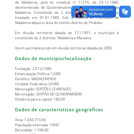
de Madalena, pela lei estadual nº 11274, de 23-12-1986,
desmembrado de Quixeramobim. Sede no antigo distrito de
Madalena. Constituído de 2 distritos: Madalena e Macaóca.
Instalado em 01-01-1989. Sob a mesma lei município de
Madalena adquiriu área do extinto distrito de Pirabibu.
Em divisão territorial datada de 17-I-1991, o município é
constituído de 2 distritos: Madalena e Macaóca.
Assim permanecendo em divisão territorial datada de 2005.
Dados do município/localização
Fundação: 23/12/1986
Emancipação Política: 12/08
Gentílico: MADALENENSE
Unidade Federatíva: CEARÁ
Mesoregião: SERTÕES CEARENSES
Microregião: SERTÃO DE QUIXERAMOBIM
Distância para a capital: 180,00
Dados de características geográficas
Área: 1.034.773,00
População estimada: 19691
Densidade: 1.748,00