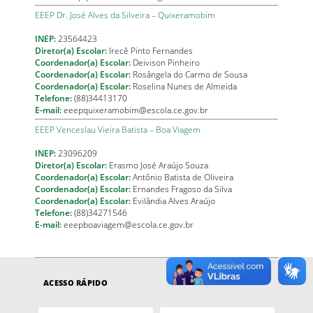
EEEP Dr. José Alves da Silveira – Quixeramobim
INEP:
23564423
Diretor(a) Escolar:
Irecê Pinto Fernandes
Coordenador(a) Escolar:
Deivison Pinheiro
Coordenador(a) Escolar:
Rosângela do Carmo de Sousa
Coordenador(a) Escolar:
Roselina Nunes de Almeida
Telefone:
(88)34413170
E-mail:
eeepquixeramobim@escola.ce.gov.br
EEEP Venceslau Vieira Batista – Boa Viagem
INEP:
23096209
Diretor(a) Escolar:
Erasmo José Araújo Souza
Coordenador(a) Escolar:
Antônio Batista de Oliveira
Coordenador(a) Escolar:
Ernandes Fragoso da Silva
Coordenador(a) Escolar:
Evilândia Alves Araújo
Telefone:
(88)34271546
E-mail:
eeepboaviagem@escola.ce.gov.br
ACESSO RÁPIDO