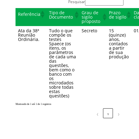
Pesquisar
Tipo de
Grau de
Prazo
Da
Referência
Documento
sigilo
de sigilo
cl
proposto
Ata da 38ª
Tudo o que
Secreto
15
01
Reunião
compõe os
(quinze)
Ordinária.
testes
anos,
Spaece (os
contados
itens, os
a partir
parâmetros
de sua
de cada uma
produção
das
questões,
bem como o
banco com
os
microdados
sobre todas
estas
questões)
Mostrando de 1 até 1 de 1 registros
❮
1
❯