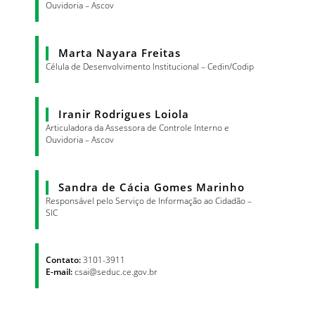
Ouvidoria – Ascov
Marta Nayara Freitas
Célula de Desenvolvimento Institucional – Cedin/Codip
Iranir Rodrigues Loiola
Articuladora da Assessora de Controle Interno e
Ouvidoria – Ascov
Sandra de Cácia Gomes Marinho
Responsável pelo Serviço de Informação ao Cidadão –
SIC
Contato:
3101-3911
E-mail:
csai@seduc.ce.gov.br